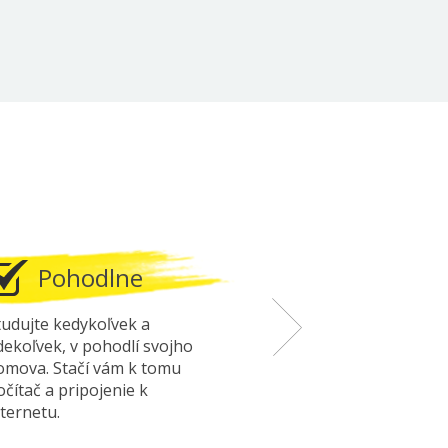
Pohodlne
Bez riz
tudujte kedykoľvek a
Pokud byste zjisti
dekoľvek, v pohodlí svojho
výukový systém 
omova. Stačí vám k tomu
Imitum nevyhovuj
očítač a pripojenie k
vám peníze.
nternetu.