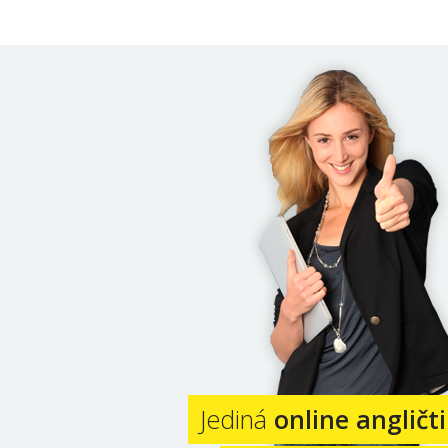
Jediná
online angličt