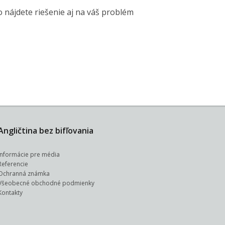
nájdete riešenie aj na váš problém
Angličtina bez bifľovania
Informácie pre média
Referencie
Ochranná známka
Všeobecné obchodné podmienky
Kontakty