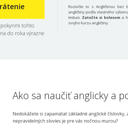
rátenie
Roztočte to s Angličtinou bez b
angličtiny podľa vlastného výberu 
Imitum.
Zatočte si kolesom
a hn
svojho kurzu angličtiny.
e pokynmi tohto
tina do roka výrazne
Ako sa naučiť anglicky a 
Nedokážete si zapamätať základné anglické číslovky, 
nepravidelných slovies je pre vás nočnou murou?