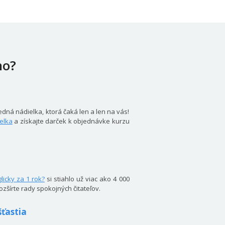
ho?
dná nádielka, ktorá čaká len a len na vás!
elka
a získajte darček k objednávke kurzu
licky za 1 rok?
si stiahlo už viac ako 4 000
 rozšírte rady spokojných čitateľov.
ťastia