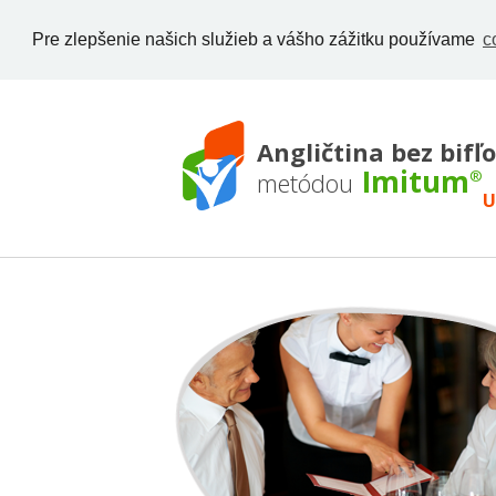
Pre zlepšenie našich služieb a vášho zážitku používame
c
Angličtina bez bifľ
Imitum
metódou
®
U