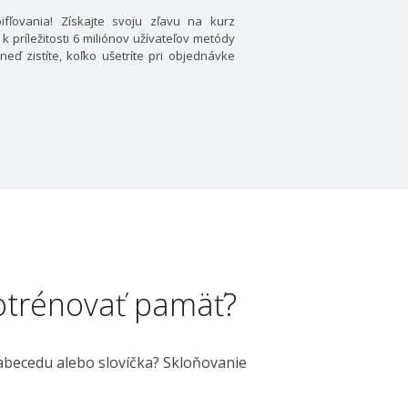
ifľovania! Získajte svoju zľavu na kurz
k príležitosti 6 miliónov užívateľov metódy
eď zistíte, koľko ušetríte pri objednávke
potrénovať pamäť?
abecedu alebo slovíčka? Skloňovanie