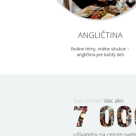
ANGLIČTINA
Reálne témy, reálne situácie –
angličtina pre každý deň.
Ďakujeme!
Viac ako
užívateľov na celom svet