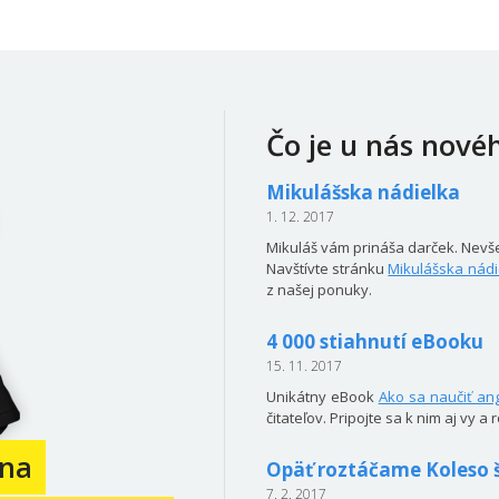
Čo je u nás nové
Mikulášska nádielka
1. 12. 2017
Mikuláš vám prináša darček. Nevše
Navštívte stránku
Mikulášska nádi
z našej ponuky.
4 000 stiahnutí eBooku
15. 11. 2017
Unikátny eBook
Ako sa naučiť ang
čitateľov. Pripojte sa k nim aj vy a
ina
Opäť roztáčame Koleso š
7. 2. 2017