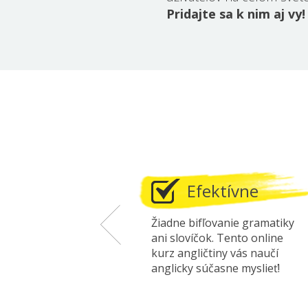
Pridajte sa k nim aj vy!
oducho
Efektívne
ina bez
Žiadne bifľovanie gramatiky
eľmi
ani slovíčok. Tento online
ntuitívny
kurz angličtiny vás naučí
anglicky súčasne myslieť!