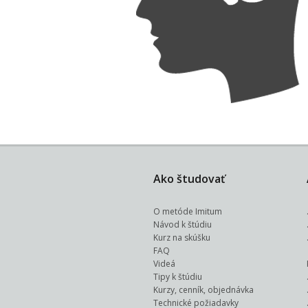
Ako študovať
O metóde Imitum
Návod k štúdiu
Kurz na skúšku
FAQ
Videá
Tipy k štúdiu
Kurzy, cenník, objednávka
Technické požiadavky