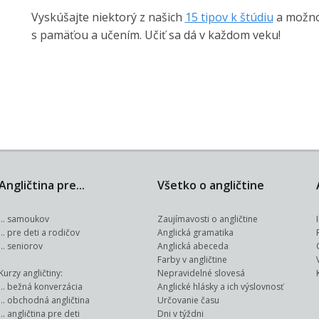
Vyskúšajte niektorý z našich
15 tipov k štúdiu
a možno 
s pamäťou a učením. Učiť sa dá v každom veku!
Angličtina pre
Všetko o angličtine
samoukov
Zaujímavosti o angličtine
pre deti a rodičov
Anglická gramatika
seniorov
Anglická abeceda
Farby v angličtine
Kurzy angličtiny:
Nepravidelné slovesá
bežná konverzácia
Anglické hlásky a ich výslovnosť
obchodná angličtina
Určovanie času
angličtina pre deti
Dni v týždni