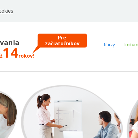
ookies
Pre samoukov
Pre
začiatočníkov
Pre pokročilých
ovania
Kurzy
Imitu
14
Efektívne
ž
rokov!
Online
Pre samoukov
Pre
začiatočníkov