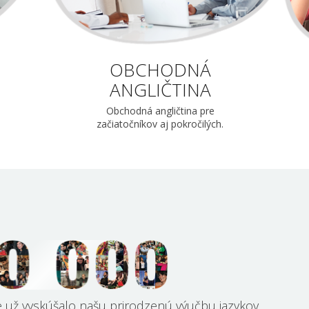
OBCHODNÁ
ANGLIČTINA
Obchodná angličtina pre
začiatočníkov aj pokročilých.
e už vyskúšalo našu prirodzenú výučbu jazykov.