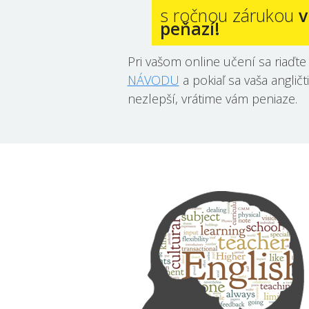
s ročnou zárukou
v
peňazí!
Pri vašom online učení sa riaďt
NÁVODU
a pokiaľ sa vaša anglič
nezlepší, vrátime vám peniaze.