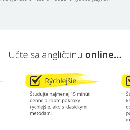
Učte sa angličtinu
online...
Rýchlejšie
Študujte najmenej 15 minúť
Š
denne a robte pokroky
k
rýchlejšie, ako s klasickými
d
metódami.
p
i